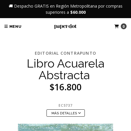
🚚 Despacho GRATIS en Región Metropolitana por compras
superiores a
$60.000
0
MENU
EDITORIAL CONTRAPUNTO
Libro Acuarela
Abstracta
$16.800
EC5737
MÁS DETALLES