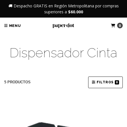
🚚 Despacho GRATIS en Región Metropolitana por compras
superiores a
$60.000
0
MENU
Dispensador Cinta
5 PRODUCTOS
FILTROS
0