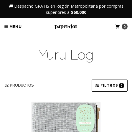
🚚 Despacho GRATIS en Región Metropolitana por compras
superiores a
$60.000
0
MENU
Yuru Log
32 PRODUCTOS
FILTROS
0