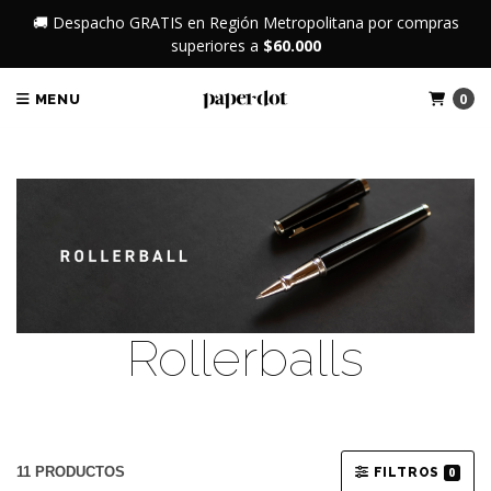
🚚 Despacho GRATIS en Región Metropolitana por compras
superiores a
$60.000
0
MENU
Rollerballs
11 PRODUCTOS
FILTROS
0