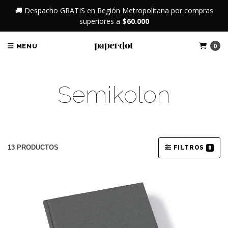
🚚 Despacho GRATIS en Región Metropolitana por compras
superiores a
$60.000
0
MENU
Semikolon
13 PRODUCTOS
FILTROS
0