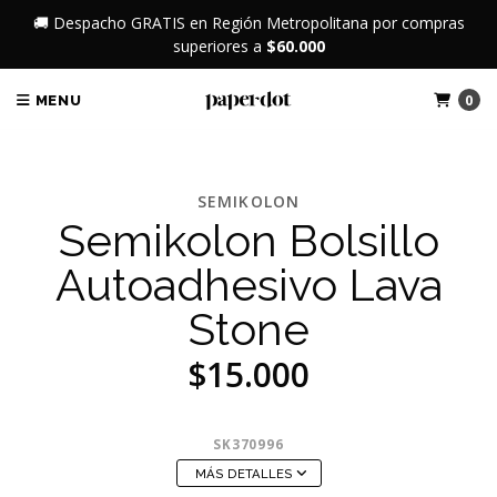
🚚 Despacho GRATIS en Región Metropolitana por compras
superiores a
$60.000
0
MENU
SEMIKOLON
Semikolon Bolsillo
Autoadhesivo Lava
Stone
$15.000
SK370996
MÁS DETALLES