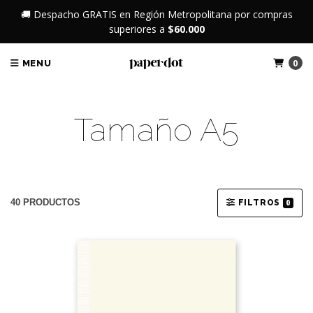
🚚 Despacho GRATIS en Región Metropolitana por compras
superiores a
$60.000
0
MENU
Tamaño A5
40 PRODUCTOS
FILTROS
0