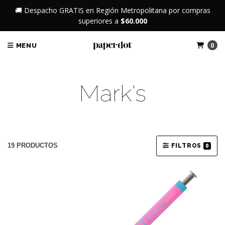
🚚 Despacho GRATIS en Región Metropolitana por compras
superiores a
$60.000
0
MENU
Mark's
19 PRODUCTOS
FILTROS
0