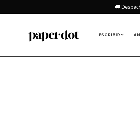
🚚 Despac
ESCRIBIR
A