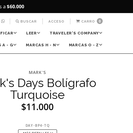
s a
$60.000
0
BUSCAR
ACCESO
CARRO
IFICAR
LEER
TRAVELER'S COMPANY
 A - G
MARCAS H - N
MARCAS O - Z
MARK'S
k's Days Bolígrafo
Turquoise
$11.000
DAY-BP4-TQ