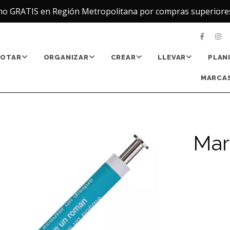
ho GRATIS en Región Metropolitana por compras superiore
NOTAR
ORGANIZAR
CREAR
LLEVAR
PLAN
MARCAS
Mar