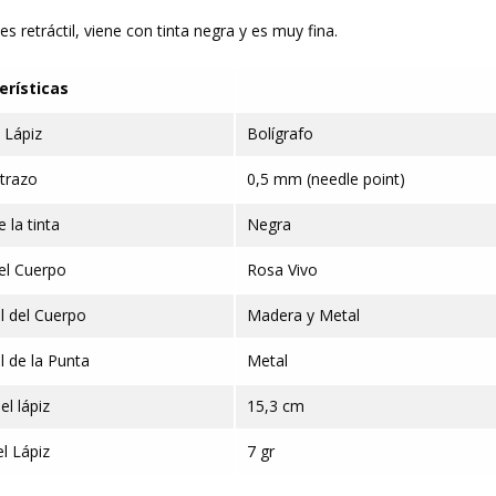
es retráctil, viene con tinta negra y es muy fina.
erísticas
 Lápiz
Bolígrafo
trazo
0,5 mm (needle point)
 la tinta
Negra
el Cuerpo
Rosa Vivo
l del Cuerpo
Madera y Metal
l de la Punta
Metal
el lápiz
15,3 cm
l Lápiz
7 gr