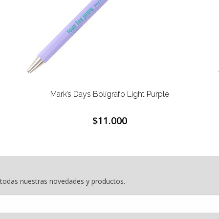
Mark’s Days Bolígrafo Light Purple
$11.000
e todas nuestras novedades y productos.