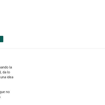
hando la
, da lo
 una idea
 que no
n