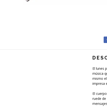
DES
El lunes
música qu
mismo el 
impresa e
El cuerpo
ruede de 
mensajes