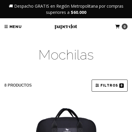
🚚 Despacho GRATIS en Región Metropolitana por compras
superiores a
$60.000
0
MENU
Mochilas
8 PRODUCTOS
FILTROS
0