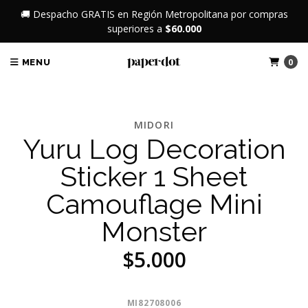
🚚 Despacho GRATIS en Región Metropolitana por compras
superiores a
$60.000
0
MENU
MIDORI
Yuru Log Decoration
Sticker 1 Sheet
Camouflage Mini
Monster
$5.000
MI82708006