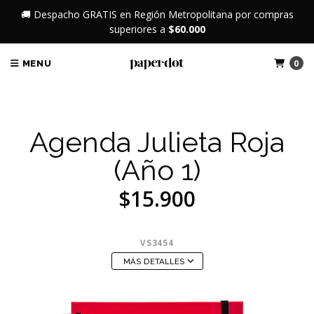
🚚 Despacho GRATIS en Región Metropolitana por compras
superiores a
$60.000
0
MENU
Agenda Julieta Roja
(Año 1)
$15.900
VS3454
MÁS DETALLES