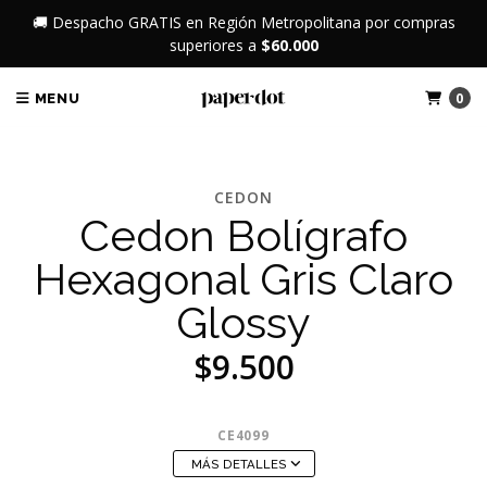
🚚 Despacho GRATIS en Región Metropolitana por compras
superiores a
$60.000
0
MENU
CEDON
Cedon Bolígrafo
Hexagonal Gris Claro
Glossy
$9.500
CE4099
MÁS DETALLES