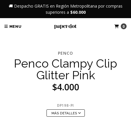
🚚 Despacho GRATIS en Región Metropolitana por compras
superiores a
$60.000
0
MENU
PENCO
Penco Clampy Clip
Glitter Pink
$4.000
DP198-PI
MÁS DETALLES