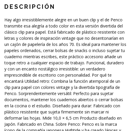
DESCRIPCIÓN
Hay algo irresistiblemente alegre en un buen clip y el de Penco
transmite esa alegría a todo color en esta versión divertida del
clásico clip para papel. Está fabricado de plástico resistente con
letras y colores de inspiración vintage que no desentonarían en
un cajón de papelería de los años 70. Es ideal para mantener los
papeles ordenados, cerrar bolsas de snacks o incluso sujetar tu
cuaderno mientras escribes, este práctico accesorio añade un
toque retro a cualquier espacio de trabajo. Funcional, duradero
y con un encanto nostálgico irresistible: un verdadero
imprescindible de escritorio con personalidad. Por qué te
encantará Utilidad retro: Combina la función atemporal de un
clip para papel con colores vintage y la divertida tipografía de
Penco. Sorprendentemente versátil: Perfecto para sujetar
documentos, mantener los cuadernos abiertos o cerrar bolsas
en la cocina o el estudio. Diseñado para durar: Fabricado con
plástico resistente que sujeta firmemente sin marcar ni
deformar las hojas. Mide 10,0 × 6,5 cm Producto diseñado en
Japón. Fabricado en China. Sobre Penco: Penco es la marca
ícono de la compañía japonesa Hightide y ha creado lápices y