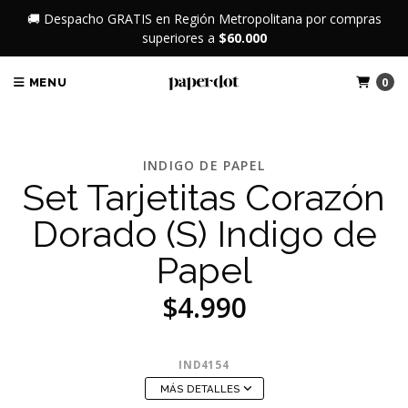
🚚 Despacho GRATIS en Región Metropolitana por compras
superiores a
$60.000
0
MENU
INDIGO DE PAPEL
Set Tarjetitas Corazón
Dorado (S) Indigo de
Papel
$4.990
IND4154
MÁS DETALLES