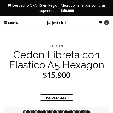
🚚 Despacho GRATIS en Región Metropolitana por compras
superiores a
$60.000
0
MENU
CEDON
Cedon Libreta con
Elástico A5 Hexagon
$15.900
CE0855
MÁS DETALLES