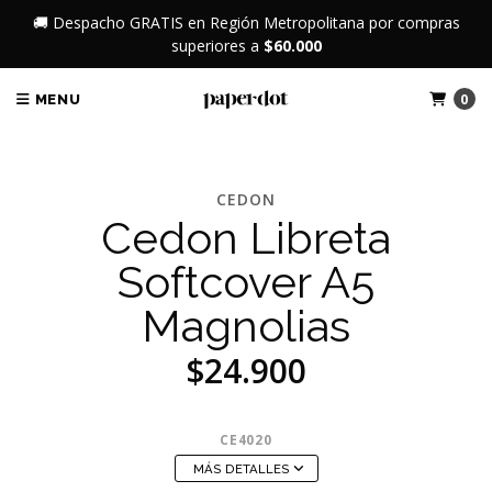
🚚 Despacho GRATIS en Región Metropolitana por compras
superiores a
$60.000
0
MENU
CEDON
Cedon Libreta
Softcover A5
Magnolias
$24.900
CE4020
MÁS DETALLES