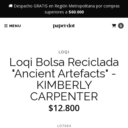
🚚 Despacho GRATIS en Región Metropolitana por compras
superiores a
$60.000
0
MENU
LOQI
Loqi Bolsa Reciclada
"Ancient Artefacts" -
KIMBERLY
CARPENTER
$12.800
LO7064