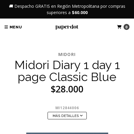
🚚 Despacho GRATIS en Región Metropolitana por compras
superiores a
$60.000
0
MENU
MIDORI
Midori Diary 1 day 1
page Classic Blue
$28.000
MI12844006
MÁS DETALLES