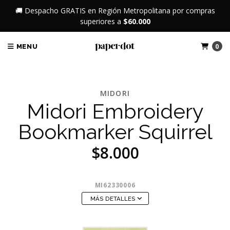
🚚 Despacho GRATIS en Región Metropolitana por compras
superiores a
$60.000
0
MENU
MIDORI
Midori Embroidery
Bookmarker Squirrel
$8.000
MI62330006
MÁS DETALLES