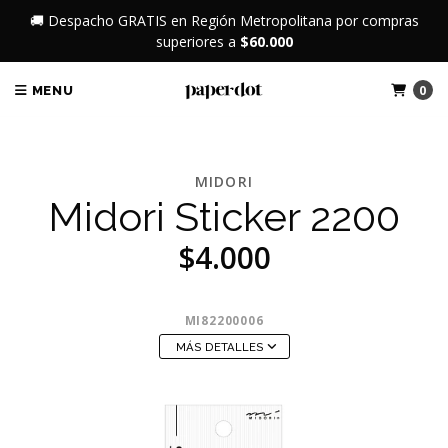
🚚 Despacho GRATIS en Región Metropolitana por compras
superiores a
$60.000
0
MENU
MIDORI
Midori Sticker 2200
$4.000
MI82200006
MÁS DETALLES