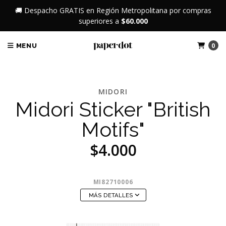
🚚 Despacho GRATIS en Región Metropolitana por compras
superiores a
$60.000
0
MENU
MIDORI
Midori Sticker "British
Motifs"
$4.000
MI82710006
MÁS DETALLES