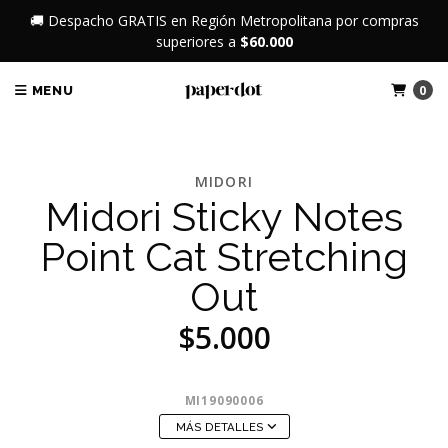
🚚 Despacho GRATIS en Región Metropolitana por compras
superiores a
$60.000
0
MENU
MIDORI
Midori Sticky Notes
Point Cat Stretching
Out
$5.000
MI19090006
MÁS DETALLES