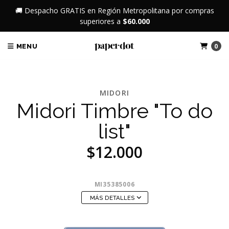
🚚 Despacho GRATIS en Región Metropolitana por compras
superiores a
$60.000
0
MENU
MIDORI
Midori Timbre "To do
list"
$12.000
MI35385006
MÁS DETALLES