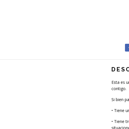
DES
Esta es u
contigo.
Si bien p
• Tiene u
• Tiene t
situacion