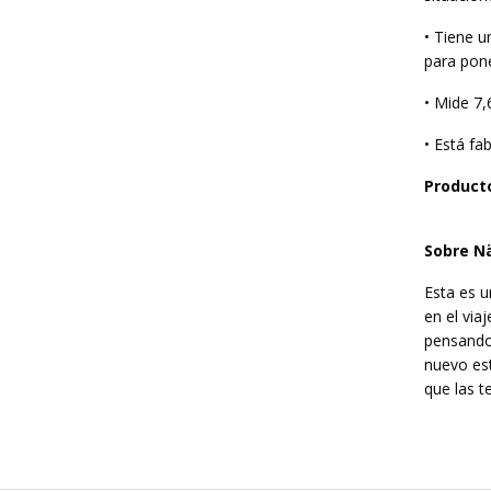
• Tiene u
para pon
• Mide 7,
• Está fa
Producto
Sobre N
Esta es u
en el via
pensando 
nuevo est
que las t