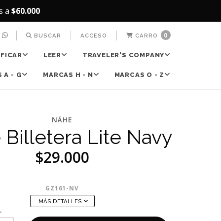
s a
$60.000
0
BUSCAR
ACCESO
CARRO
IFICAR
LEER
TRAVELER'S COMPANY
 A - G
MARCAS H - N
MARCAS O - Z
NÄHE
Billetera Lite Navy
$29.000
GZ161-NV
MÁS DETALLES