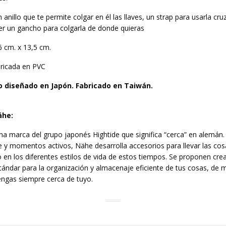
n anillo que te permite colgar en él las llaves, un strap para usarla cr
er un gancho para colgarla de donde quieras
6 cm. x 13,5 cm.
bricada en PVC
 diseñado en Japón. Fabricado en Taiwán.
ähe
:
na marca del grupo japonés Hightide que significa “cerca” en alemán
je y momentos activos, Nähe desarrolla accesorios para llevar las cos
en los diferentes estilos de vida de estos tiempos. Se proponen cre
ándar para la organización y almacenaje eficiente de tus cosas, de 
engas siempre cerca de tuyo.