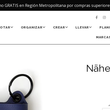
ho GRATIS en Región Metropolitana por compras superiore
NOTAR
ORGANIZAR
CREAR
LLEVAR
PLAN
MARCAS
Nähe 