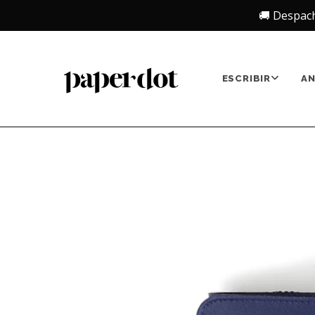
🚚 Despac
ESCRIBIR
A