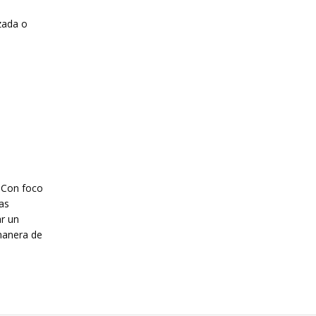
uzada o
. Con foco
as
ar un
manera de