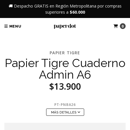
🚚 Despacho GRATIS en Región Metropolitana por compras
superiores a
$60.000
0
MENU
PAPIER TIGRE
Papier Tigre Cuaderno
Admin A6
$13.900
PT-PNBA26
MÁS DETALLES