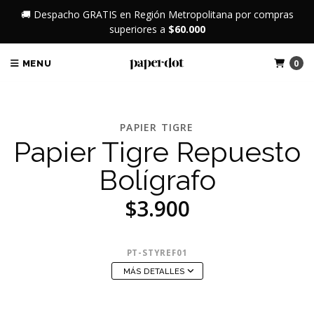
🚚 Despacho GRATIS en Región Metropolitana por compras
superiores a
$60.000
0
MENU
PAPIER TIGRE
Papier Tigre Repuesto
Bolígrafo
$3.900
PT-STYREF01
MÁS DETALLES