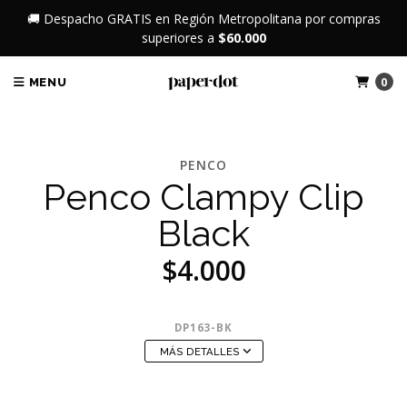
🚚 Despacho GRATIS en Región Metropolitana por compras
superiores a
$60.000
0
MENU
PENCO
Penco Clampy Clip
Black
$4.000
DP163-BK
MÁS DETALLES