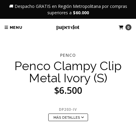
🚚 Despacho GRATIS en Región Metropolitana por compras
superiores a
$60.000
0
MENU
PENCO
Penco Clampy Clip
Metal Ivory (S)
$6.500
DP203-IV
MÁS DETALLES