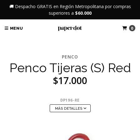
🚚 Despacho GRATIS en Región Metropolitana por compras
superiores a
$60.000
0
MENU
PENCO
Penco Tijeras (S) Red
$17.000
DP196-RE
MÁS DETALLES