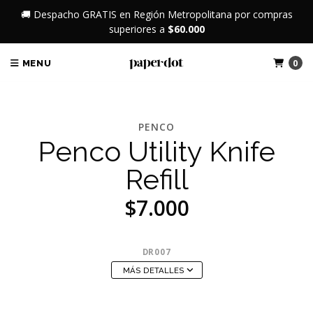
🚚 Despacho GRATIS en Región Metropolitana por compras
superiores a
$60.000
0
MENU
PENCO
Penco Utility Knife
Refill
$7.000
DR007
MÁS DETALLES