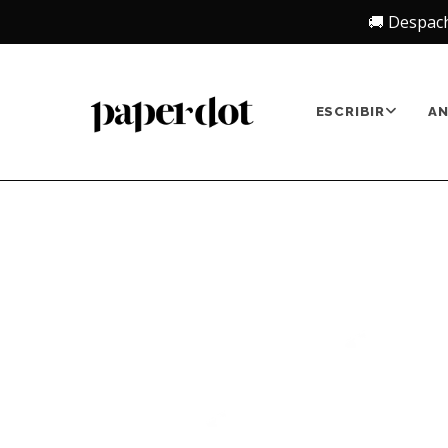
🚚 Despac
ESCRIBIR
A