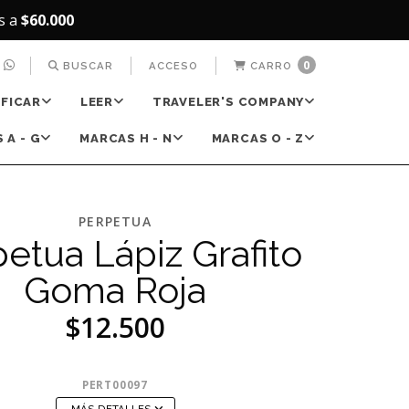
s a
$60.000
0
BUSCAR
ACCESO
CARRO
IFICAR
LEER
TRAVELER'S COMPANY
 A - G
MARCAS H - N
MARCAS O - Z
PERPETUA
etua Lápiz Grafito
Goma Roja
$12.500
PERT00097