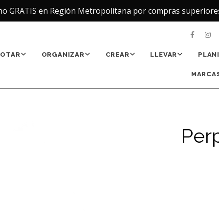
ho GRATIS en Región Metropolitana por compras superiore
NOTAR
ORGANIZAR
CREAR
LLEVAR
PLAN
MARCAS
Perp