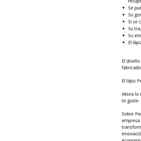
recupe
Se pue
Su gom
Si se 
Su tr
Su emp
El láp
El diseño
fabricado
El lápiz 
Alisea lo
te guste.
Sobre Per
empresa 
transform
innovació
economía 