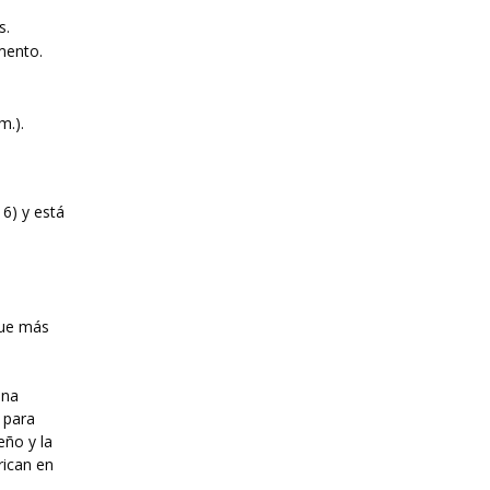
s.
mento.
m.).
6) y está
que más
una
 para
eño y la
rican en