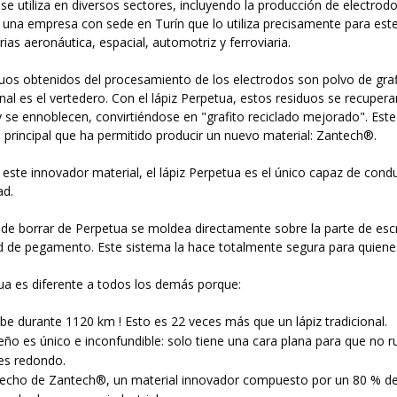
o se utiliza en diversos sectores, incluyendo la producción de electrod
 una empresa con sede en Turín que lo utiliza precisamente para este
trias aeronáutica, espacial, automotriz y ferroviaria.
uos obtenidos del procesamiento de los electrodos son polvo de graf
inal es el vertedero. Con el lápiz Perpetua, estos residuos se recupera
 se ennoblecen, convirtiéndose en "grafito reciclado mejorado". Este
principal que ha permitido producir un nuevo material: Zantech®.
 este innovador material, el lápiz Perpetua es el único capaz de condu
ad.
e borrar de Perpetua se moldea directamente sobre la parte de escr
 de pegamento. Este sistema la hace totalmente segura para quienes
ua es diferente a todos los demás porque:
ibe durante 1120 km ! Esto es 22 veces más que un lápiz tradicional.
eño es único e inconfundible: solo tiene una cara plana para que no r
es redondo.
hecho de Zantech®, un material innovador compuesto por un 80 % de