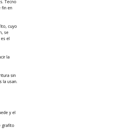
os. Tecno
 fin en
ito, cuyo
n, se
 es el
cir la
itura sin
 la usan.
uede y el
 grafito