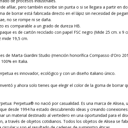
rado de procesos industriales.
de afilar, pero también escribe sin punta o si se llegara a partir en do
a de borrar está fabricada directo en el lápiz sin necesidad de pega
cae, no se rompe ni se daña.
azo es comparable a un grado de dureza HB.
aque es de cartón reciclado con papel FSC negro (Mide 25 cm. x 9 c
iz mide 19,5 cm.
 es de Marta Giardini Studio (mención honorífica Compasso d'Oro 201
 100% en Italia.
Perpetua es innovador, ecológico y con un diseño italiano único.
 inventó y ahora solo tienes que elegir el color de la goma de borrar 
petua: Perpetua® no nació por casualidad. Es una marca de Alisea, 
que desde 1994 ha estado descubriendo ideas y creando conexiones
ar un material destinado al vertedero en una oportunidad para el dis
n, a través de objetos cotidianos. Todos los objetos de Alisea se fab
circular y son el resultado de cadenas de suministro éticas.