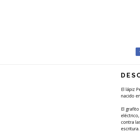
DES
El lápiz 
nacido en
El grafit
eléctrico
contra l
escritura.