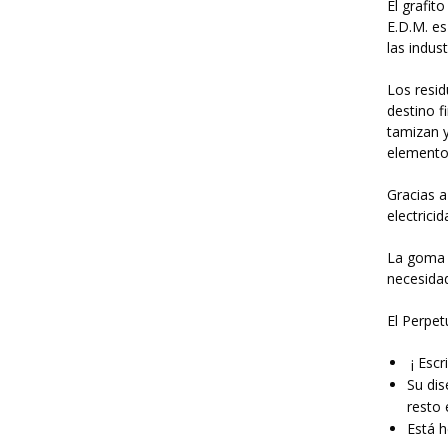
El grafit
E.D.M. es
las indus
Los resid
destino f
tamizan y
elemento 
Gracias a
electricid
La goma d
necesidad
El Perpet
¡ Escr
Su dis
resto 
Está 