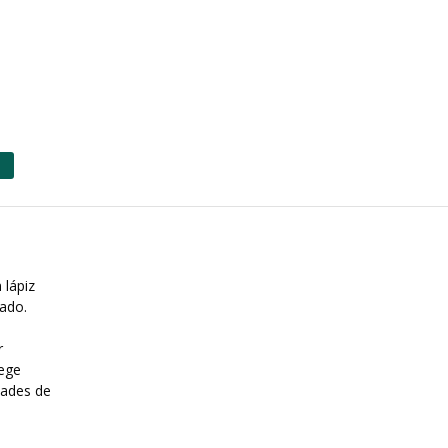
 lápiz
rado.
r
tege
dades de