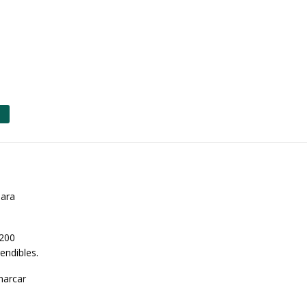
para
 200
endibles.
marcar