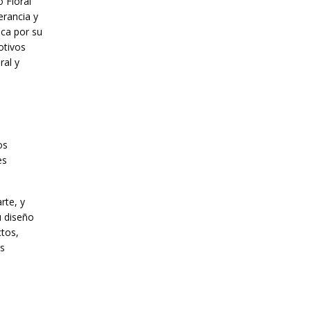
 Floral
erancia y
aca por su
otivos
ral y
os
es
rte, y
u diseño
ctos,
es