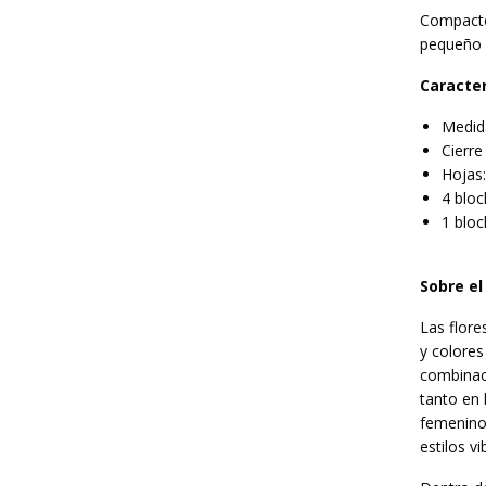
Compacto 
pequeño r
Caracter
Medida
Cierre
Hojas
4 bloc
1 bloc
Sobre el
Las flore
y colores
combinaci
tanto en 
femenino 
estilos v