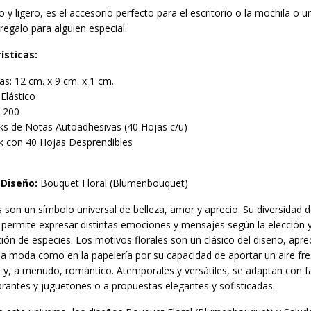
y ligero, es el accesorio perfecto para el escritorio o la mochila o u
egalo para alguien especial.
ísticas:
s: 12 cm. x 9 cm. x 1 cm.
 Elástico
: 200
ks de Notas Autoadhesivas (40 Hojas c/u)
k con 40 Hojas Desprendibles
 Diseño:
Bouquet Floral (Blumenbouquet)
s son un símbolo universal de belleza, amor y aprecio. Su diversidad 
 permite expresar distintas emociones y mensajes según la elección 
ón de especies. Los motivos florales son un clásico del diseño, apre
la moda como en la papelería por su capacidad de aportar un aire fre
y, a menudo, romántico. Atemporales y versátiles, se adaptan con fa
ibrantes y juguetones o a propuestas elegantes y sofisticadas.