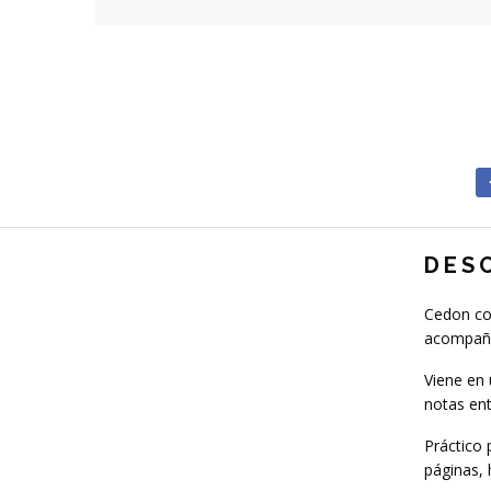
DES
Cedon com
acompañar
Viene en 
notas en
Práctico 
páginas, 