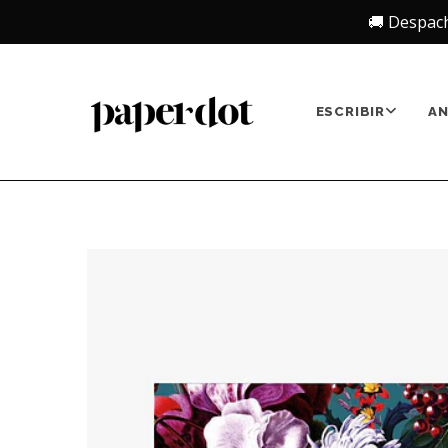
🚚 Despac
ESCRIBIR
A