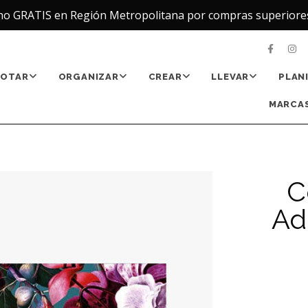
ho GRATIS en Región Metropolitana por compras superiore
NOTAR
ORGANIZAR
CREAR
LLEVAR
PLAN
MARCAS
C
Ad