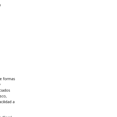
n
de formas
y
ciados
sco,
cilidad a