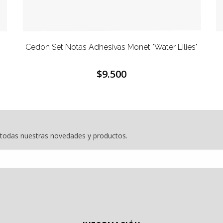
Monet "Water Lilies"
Cedon Set Notas Adhesivas P
0
$9.500
e todas nuestras novedades y productos.