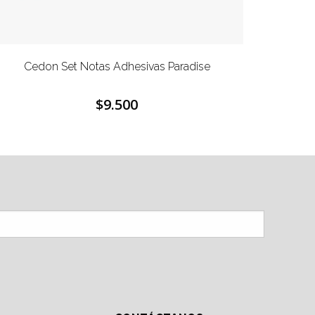
aradise
Cedon Set Notas Adhesivas Ruysch Ram
Flores
$9.500