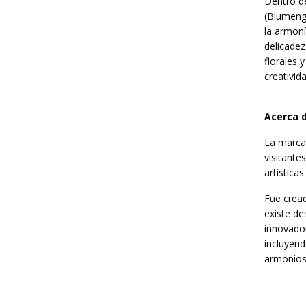
Dentro de
(Blumengr
la armoní
delicadez
florales 
creativida
Acerca 
La marca
visitante
artísticas
Fue cread
existe d
innovador
incluyend
armonioso