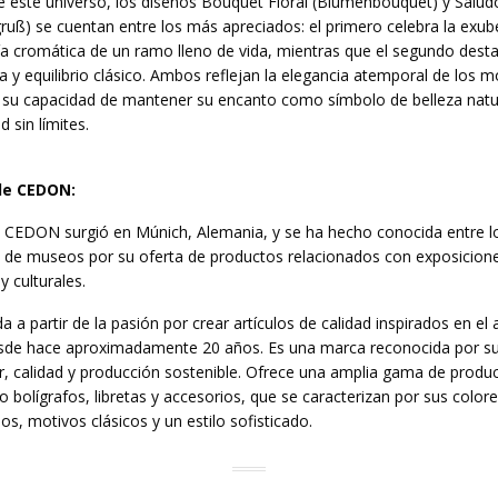
 este universo, los diseños Bouquet Floral (Blumenbouquet) y Saludo
uß) se cuentan entre los más apreciados: el primero celebra la exub
a cromática de un ramo lleno de vida, mientras que el segundo dest
a y equilibrio clásico. Ambos reflejan la elegancia atemporal de los m
y su capacidad de mantener su encanto como símbolo de belleza natu
d sin límites.
de CEDON:
 CEDON surgió en Múnich, Alemania, y se ha hecho conocida entre l
s de museos por su oferta de productos relacionados con exposicion
 y culturales.
a a partir de la pasión por crear artículos de calidad inspirados en el a
esde hace aproximadamente 20 años. Es una marca reconocida por s
, calidad y producción sostenible. Ofrece una amplia gama de produ
o bolígrafos, libretas y accesorios, que se caracterizan por sus color
s, motivos clásicos y un estilo sofisticado.