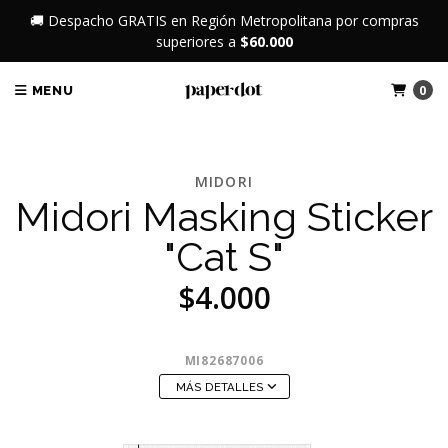
🚚 Despacho GRATIS en Región Metropolitana por compras
superiores a
$60.000
0
MENU
MIDORI
Midori Masking Sticker
"Cat S"
$4.000
MI82687006
MÁS DETALLES