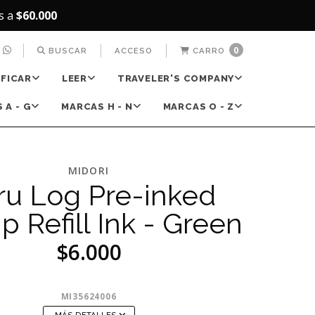
s a
$60.000
0
BUSCAR
ACCESO
CARRO
IFICAR
LEER
TRAVELER'S COMPANY
 A - G
MARCAS H - N
MARCAS O - Z
MIDORI
ru Log Pre-inked
 Refill Ink - Green
$6.000
MI35624006