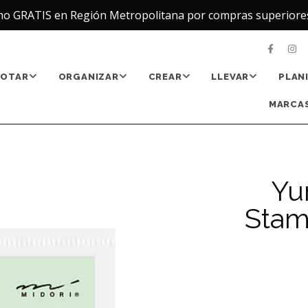
ho GRATIS en Región Metropolitana por compras superiore
NOTAR
ORGANIZAR
CREAR
LLEVAR
PLAN
MARCAS
Yu
Stamp