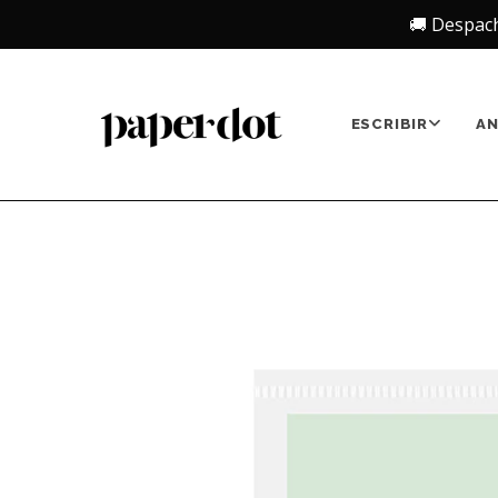
🚚 Despac
ESCRIBIR
A