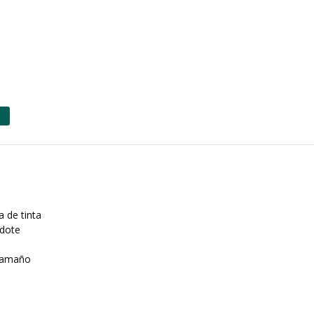
 de tinta
ndote
 Tamaño