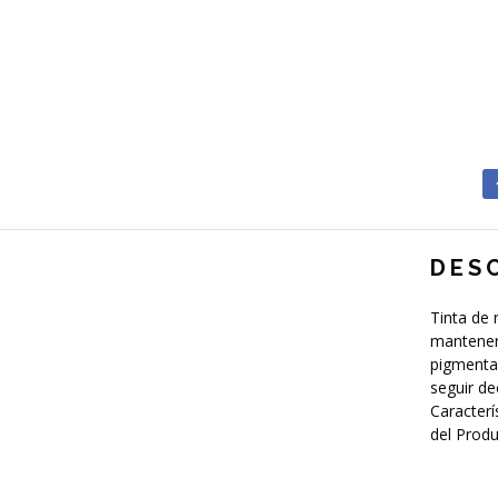
DES
Tinta de 
mantener 
pigmentad
seguir de
Caracterí
del Produ