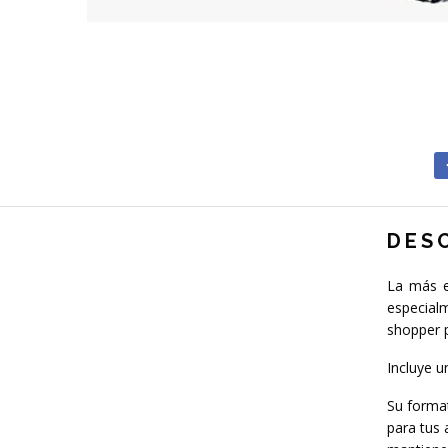
DES
La más e
especial
shopper 
Incluye 
Su format
para tus 