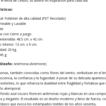
el lema de Cedon, su diseño es inspiración para cada día.
ísticas:
al: Poliéster de alta calidad (PET Reciclado)
meable y Lavable
ble
e con Cierre a juego
extendida: 48.5 cm. x 42 cm.
lo Interior: 13 cm. x 9 cm.
dad: 20 kg.
45 g.
 Diseño:
Anémona (Anemone)
nas, también conocidas como flores del viento, simbolizan en el le
 inocencia, la confianza y la fugacidad. A pesar de su delicada aparienci
esistentes, lo que refuerza la dualidad entre fragilidad y fortaleza que 
eño atemporal.
 fondo azul oscuro florecen anémonas rojas y blancas en una compo
da y elegante. El resultado es un diseño moderno y lleno de fuerza, c
lásico que evoca los estampados textiles de los años sesenta,