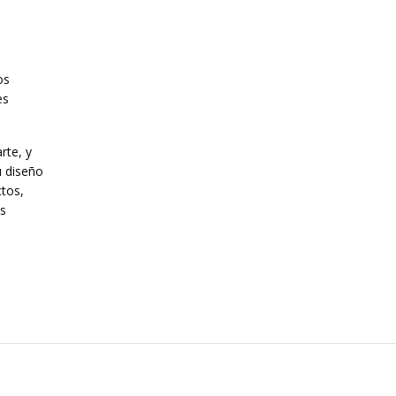
os
es
rte, y
u diseño
ctos,
es