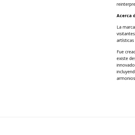
reinterp
Acerca 
La marca
visitante
artísticas
Fue cread
existe d
innovador
incluyend
armonioso