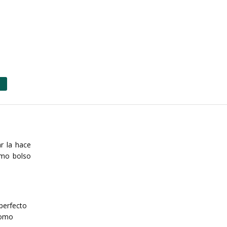
r la hace
omo bolso
perfecto
 como