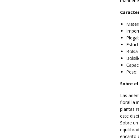
mantiene 
Caracter
Materi
Imper
Plega
Estuch
Bolsa 
Bolsil
Capaci
Peso: 
Sobre el
Las anémo
floral la
plantas r
este dis
Sobre un
equilibra
encanto c