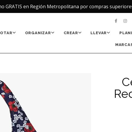
ho GRATIS en Región Metropolitana por compras superiore
NOTAR
ORGANIZAR
CREAR
LLEVAR
PLAN
MARCAS
C
Re