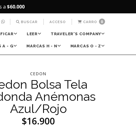
s a
$60.000
0
BUSCAR
ACCESO
CARRO
IFICAR
LEER
TRAVELER'S COMPANY
 A - G
MARCAS H - N
MARCAS O - Z
CEDON
edon Bolsa Tela
donda Anémonas
Azul/Rojo
$16.900