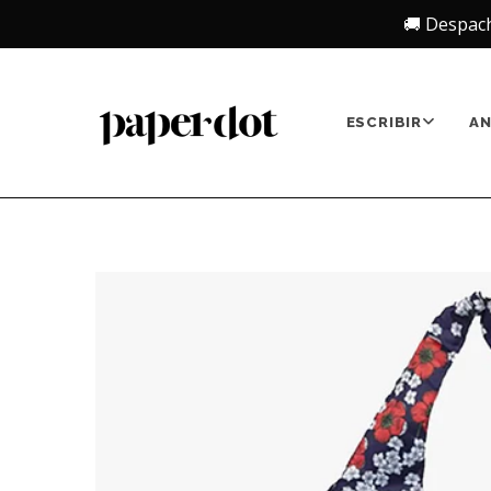
🚚 Despac
ESCRIBIR
A