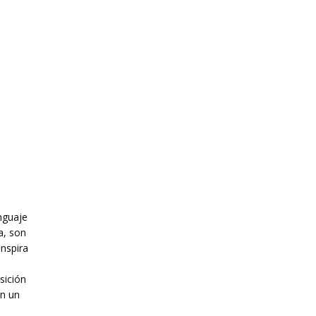
nguaje
a, son
inspira
sición
on un