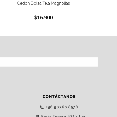
Cedon Bolsa Tela Magnolias
Ced
$16.900
CONTÁCTANOS
‭+56 9 7760 8978‬
Maria Teresa 6229, Las