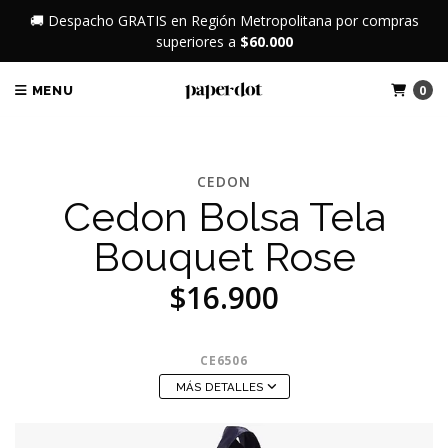
🚚 Despacho GRATIS en Región Metropolitana por compras
superiores a
$60.000
0
MENU
CEDON
Cedon Bolsa Tela
Bouquet Rose
$16.900
CE6506
MÁS DETALLES