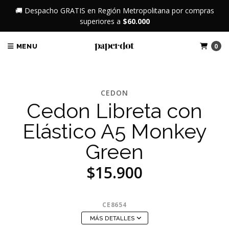
🚚 Despacho GRATIS en Región Metropolitana por compras
superiores a
$60.000
0
MENU
CEDON
Cedon Libreta con
Elástico A5 Monkey
Green
$15.900
CE8654
MÁS DETALLES