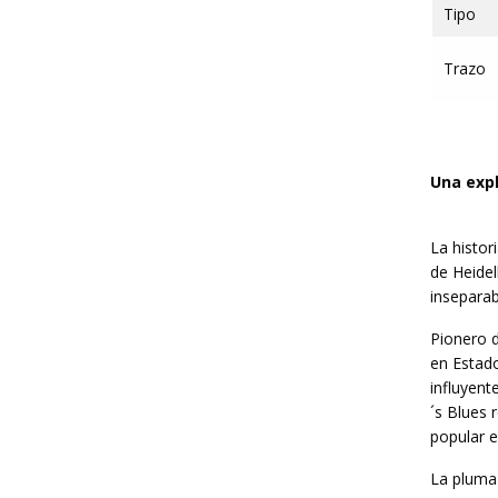
Tipo
Trazo
Una expl
La histo
de Heide
inseparab
Pionero d
en Estado
influyent
´s Blues 
popular 
La pluma 