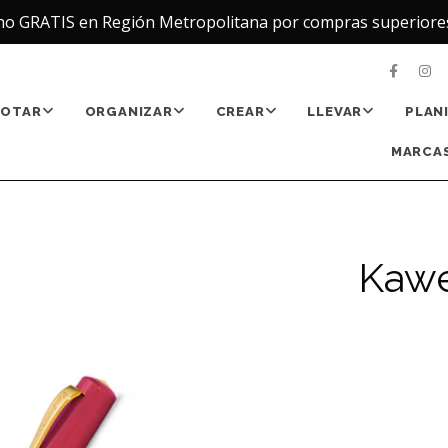
ho GRATIS en Región Metropolitana por compras superiore
NOTAR
ORGANIZAR
CREAR
LLEVAR
PLAN
MARCAS
Kawe