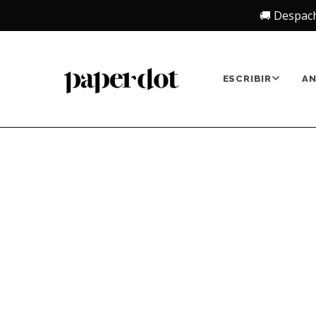
🚚 Despac
ESCRIBIR
A