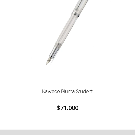
tudent
Kaweco Pluma Student 70's 
$93.800