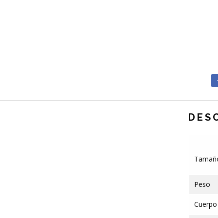
DES
Tamañ
Peso
Cuerpo 