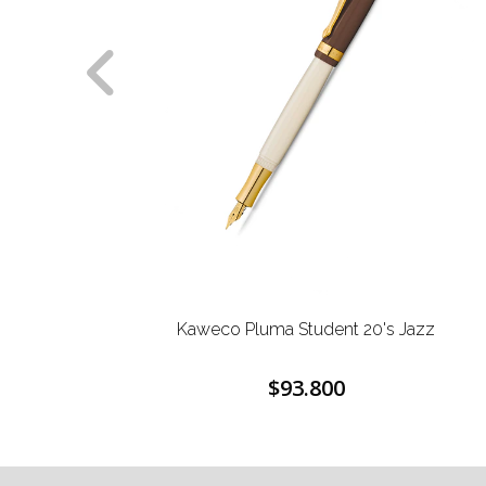
 Student 20's Jazz
Kaweco Pluma S
93.800
$71.000