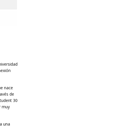
iversidad
nexión
ue nace
ravés de
Student 30
or muy
ga una