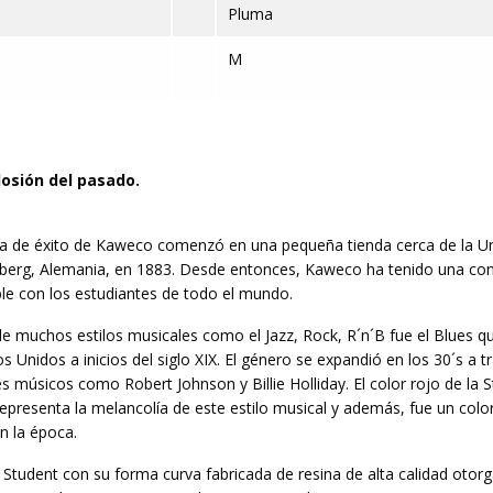
Pluma
M
osión del pasado.
ria de éxito de Kaweco comenzó en una pequeña tienda cerca de la Un
lberg, Alemania, en 1883. Desde entonces, Kaweco ha tenido una co
le con los estudiantes de todo el mundo.
e muchos estilos musicales como el Jazz, Rock, R´n´B fue el Blues q
s Unidos a inicios del siglo XIX. El género se expandió en los 30´s a t
es músicos como Robert Johnson y Billie Holliday. El color rojo de la 
representa la melancolía de este estilo musical y además, fue un col
en la época.
Student con su forma curva fabricada de resina de alta calidad otor