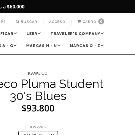
s a
$60.000
0
BUSCAR
ACCESO
CARRO
IFICAR
LEER
TRAVELER'S COMPANY
 A - G
MARCAS H - N
MARCAS O - Z
KAWECO
co Pluma Student
30‘s Blues
$93.800
KW2266