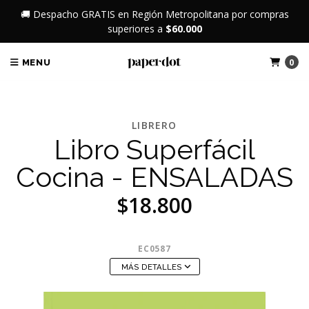
🚚 Despacho GRATIS en Región Metropolitana por compras
superiores a
$60.000
0
MENU
LIBRERO
Libro Superfácil
Cocina - ENSALADAS
$18.800
EC0587
MÁS DETALLES