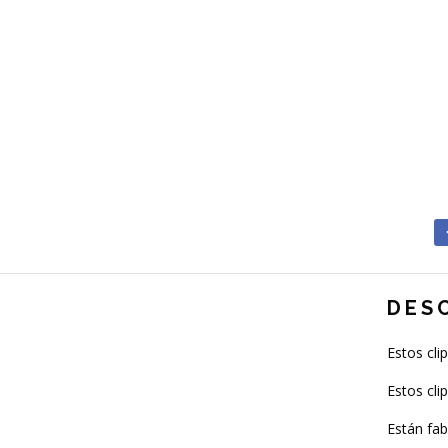
DES
Estos cli
Estos cli
Están fab