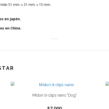
ta mide 51 mm.ｘ31 mm.ｘ15 mm.
os en Japón.
os en China.
STAR
Midori d-clips nano "Dog"
$7.000