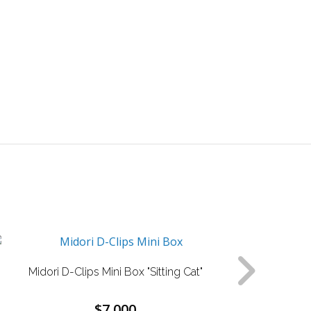
Midori D-Clips Mini Box "Sitting Cat"
Mid
$7.000