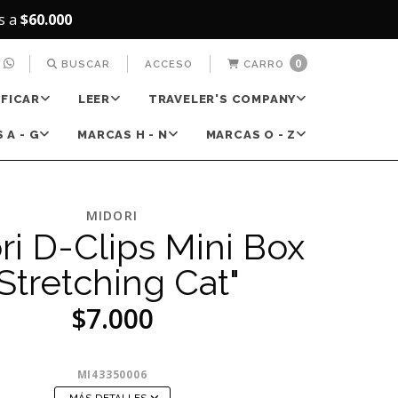
s a
$60.000
0
BUSCAR
ACCESO
CARRO
IFICAR
LEER
TRAVELER'S COMPANY
 A - G
MARCAS H - N
MARCAS O - Z
MIDORI
ri D-Clips Mini Box
"Stretching Cat"
$7.000
MI43350006