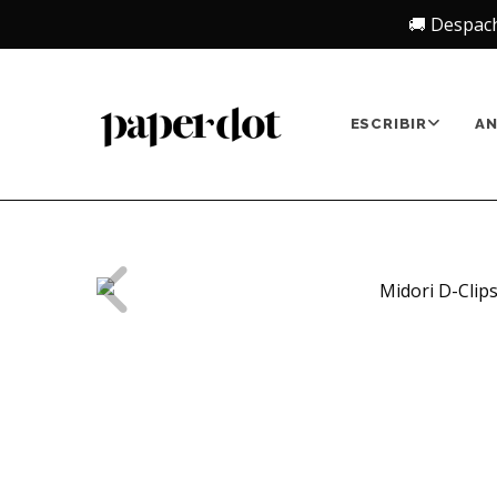
🚚 Despac
ESCRIBIR
A