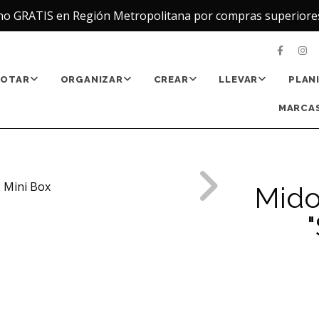
ho GRATIS en Región Metropolitana por compras superiore
NOTAR
ORGANIZAR
CREAR
LLEVAR
PLAN
MARCAS
Mido