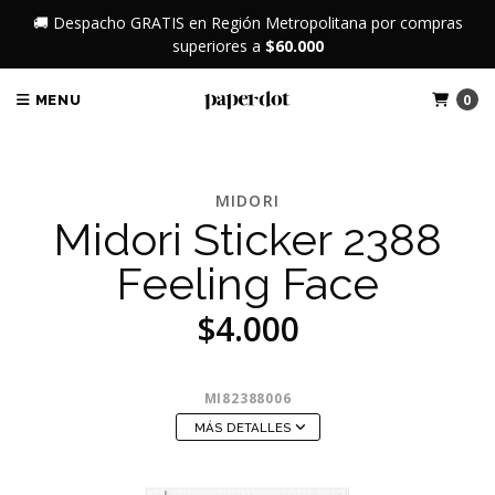
🚚 Despacho GRATIS en Región Metropolitana por compras
superiores a
$60.000
0
MENU
MIDORI
Midori Sticker 2388
Feeling Face
$4.000
MI82388006
MÁS DETALLES