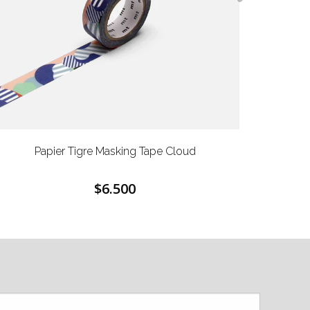
Papier Tigre Masking Tape Cloud
Midori M
$6.500