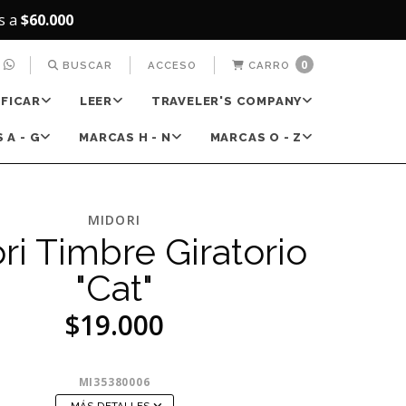
s a
$60.000
0
BUSCAR
ACCESO
CARRO
IFICAR
LEER
TRAVELER'S COMPANY
 A - G
MARCAS H - N
MARCAS O - Z
MIDORI
ri Timbre Giratorio
"Cat"
$19.000
MI35380006