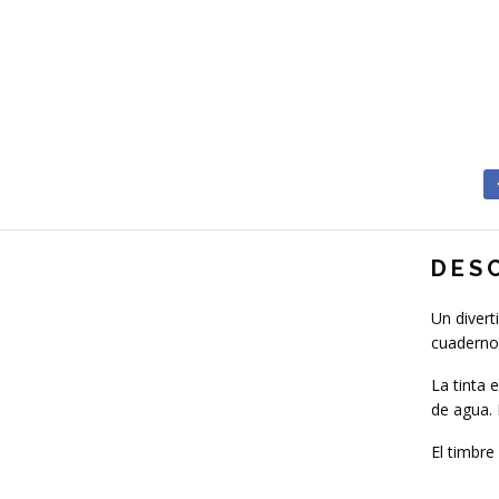
DES
Un divert
cuaderno
La tinta 
de agua. 
El timbr