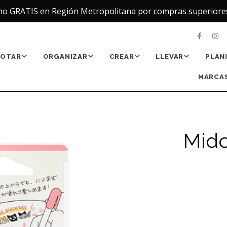
ho GRATIS en Región Metropolitana por compras superiore
NOTAR
ORGANIZAR
CREAR
LLEVAR
PLAN
MARCAS
Mido