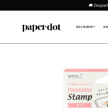
🚚 Despac
ESCRIBIR
A