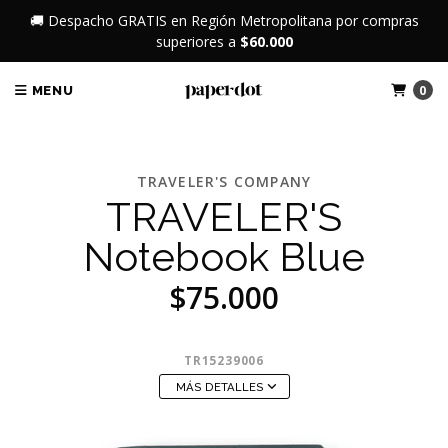
🚚 Despacho GRATIS en Región Metropolitana por compras
superiores a
$60.000
0
MENU
TRAVELER'S COMPANY
TRAVELER'S
Notebook Blue
$75.000
TR15239006
MÁS DETALLES