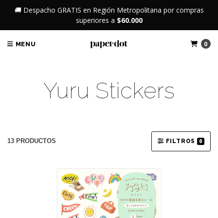
🚚 Despacho GRATIS en Región Metropolitana por compras
superiores a
$60.000
0
MENU
Yuru Stickers
13 PRODUCTOS
FILTROS
0