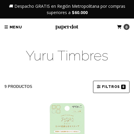
🚚 Despacho GRATIS en Región Metropolitana por compras
superiores a
$60.000
0
MENU
Yuru Timbres
9 PRODUCTOS
FILTROS
0