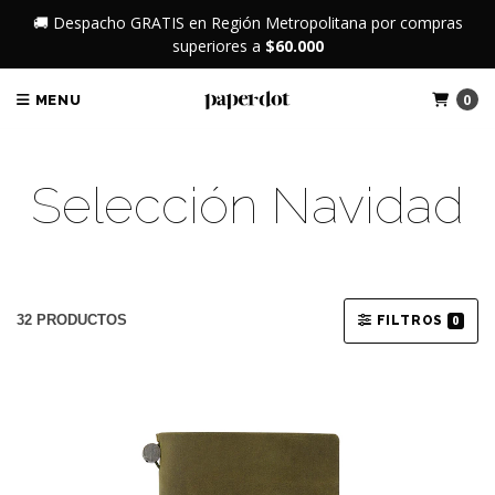
🚚 Despacho GRATIS en Región Metropolitana por compras
superiores a
$60.000
0
MENU
Selección Navidad
32 PRODUCTOS
FILTROS
0