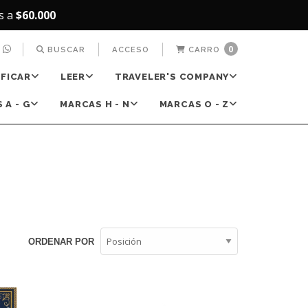
s a
$60.000
0
BUSCAR
ACCESO
CARRO
IFICAR
LEER
TRAVELER'S COMPANY
 A - G
MARCAS H - N
MARCAS O - Z
ORDENAR POR