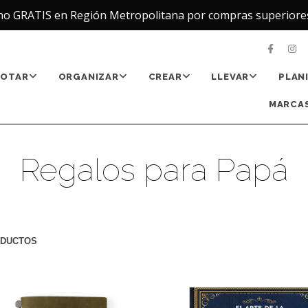
ho GRATIS en Región Metropolitana por compras superiore
NOTAR
ORGANIZAR
CREAR
LLEVAR
PLAN
MARCAS
Regalos para Papá
ODUCTOS