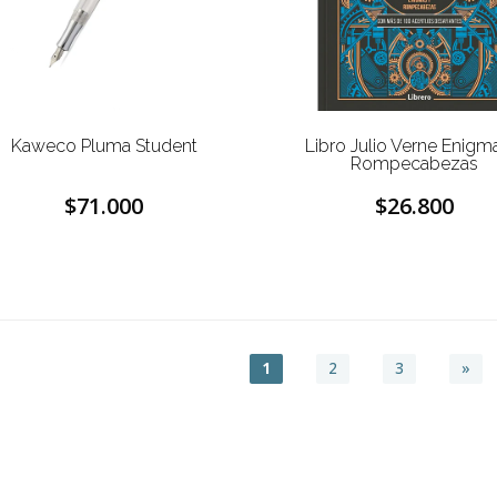
Kaweco Pluma Student
Libro Julio Verne Enigm
Rompecabezas
$71.000
$26.800
1
2
3
»